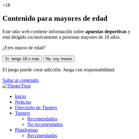
+18
Contenido para mayores de edad
Este sitio web contiene información sobre
apuestas deportivas
y
está dirigido exclusivamente a personas mayores de 18 años.
¿Eres mayor de edad?
Sí, tengo 18 o más
No, soy menor
El juego puede crear adicción. Juega con responsabilidad.
Saltar al contenido
Inicio
Noticias
Directorio de Tipsters
Tipsters
Recomendados
No recomendados
Plataformas
Recomendadas