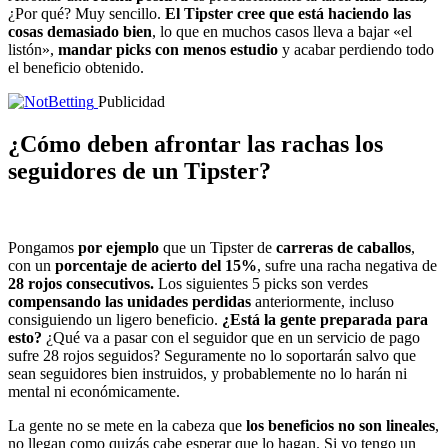
¿Por qué? Muy sencillo.
El Tipster cree que está haciendo las
cosas demasiado bien
, lo que en muchos casos lleva a bajar «el
listón»,
mandar picks con menos estudio
y acabar perdiendo todo
el beneficio obtenido.
Publicidad
¿Cómo deben afrontar las rachas los
seguidores de un Tipster?
Pongamos
por ejemplo
que un Tipster de
carreras de caballos
,
con un
porcentaje de acierto del 15%
, sufre una racha negativa de
28 rojos consecutivos.
Los siguientes 5 picks son verdes
compensando las unidades perdidas
anteriormente, incluso
consiguiendo un ligero beneficio.
¿Está la gente preparada para
esto?
¿Qué va a pasar con el seguidor que en un servicio de pago
sufre 28 rojos seguidos? Seguramente no lo soportarán salvo que
sean seguidores bien instruidos, y probablemente no lo harán ni
mental ni económicamente.
La gente no se mete en la cabeza que
los beneficios no son lineales
,
no llegan como quizás cabe esperar que lo hagan. Si yo tengo un