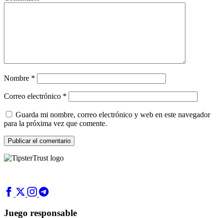
Nombre
*
Correo electrónico
*
Guarda mi nombre, correo electrónico y web en este navegador
para la próxima vez que comente.
Siguenos en nuestras redes sociales:
Juego responsable