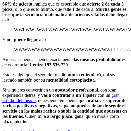
66% de acierto
implica que es esperable que
acierte 2 de cada 3
picks
, o lo que es lo mismo, que falle 1 de cada 3.
Mucha gente se
cree que la secuencia matemática de aciertos y fallos debe llegar
así:
WWLWWLWWLWWLWWLWWLWWLWWLWWLWWL
Y no,
puede llegar así:
WWWWWWWWWWWWWWWWWWWWWWLLLLLLLL
Ambas secuencias tienen exactamente
las mismas probabilidades
de ocurrencia:
1 entre 193.536.720
Esto es algo que el seguidor medio
nunca entenderá
, quizás
lastrado también por su
mentalidad cortoplacista
.
Si te quieres convertir en un
apostador profesional,
con gran
experiencia detrás, y
vas a contratar a un Tipster
con un
gran
estudio del mismo
, debes tener en cuenta que
acabarás superando
rachas positivas y negativas,
y que
no puedes dejar de seguir el
servicio en las malas rachas o subir la cantidad que apuestas en
las buenas.
Quien mira a
largo plazo
, gana, quien mira a corto
plazo, pierde.