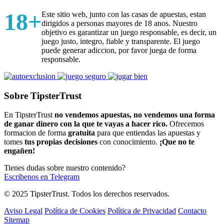
18+
Este sitio web, junto con las casas de apuestas, estan
dirigidos a personas mayores de 18 anos. Nuestro
objetivo es garantizar un juego responsable, es decir, un
juego justo, integro, fiable y transparente. El juego
puede generar adiccion, por favor juega de forma
responsable.
Sobre TipsterTrust
En TipsterTrust
no vendemos apuestas, no vendemos una forma
de ganar dinero con la que te vayas a hacer rico.
Ofrecemos
formacion de forma
gratuita
para que entiendas las apuestas y
tomes
tus propias decisiones
con conocimiento.
¡Que no te
engañen!
Tienes dudas sobre nuestro contenido?
Escribenos en Telegram
© 2025 TipsterTrust. Todos los derechos reservados.
Aviso Legal
Política de Cookies
Política de Privacidad
Contacto
Sitemap