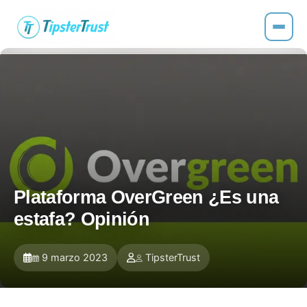
Saltar
al
contenido
Plataforma OverGreen ¿Es una
estafa? Opinión
9 marzo 2023
TipsterTrust