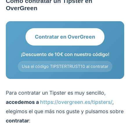
Cómo contratar un Tipster en
OverGreen
Contratar en OverGreen
¡Descuento de 10€ con nuestro código!
Usa el código TIPSTERTRUST10 al contratar
Para contratar un Tipster es muy sencillo,
accedemos a
https://overgreen.es/tipsters/
,
elegimos el que más nos guste y pulsamos sobre
contratar
: