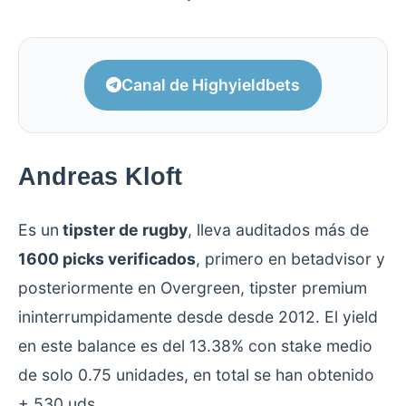
Canal de Highyieldbets
Andreas Kloft
Es un
tipster de rugby
, lleva auditados más de
1600 picks verificados
, primero en betadvisor y
posteriormente en Overgreen, tipster premium
ininterrumpidamente desde desde 2012. El yield
en este balance es del 13.38% con stake medio
de solo 0.75 unidades, en total se han obtenido
+ 530 uds.