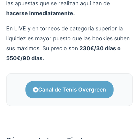
las apuestas que se realizan aquí han de
hacerse inmediatamente.
En LIVE y en torneos de categoría superior la
liquidez es mayor puesto que las bookies suben
sus máximos. Su precio son
230€/30 días o
550€/90 días.
Canal de Tenis Overgreen