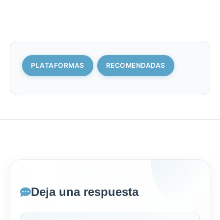
PLATAFORMAS
RECOMENDADAS
Deja una respuesta