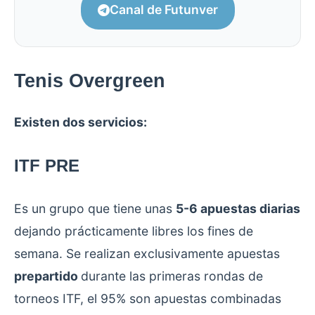
Canal de Futunver
Tenis Overgreen
Existen dos servicios:
ITF PRE
Es un grupo que tiene unas
5-6 apuestas diarias
dejando prácticamente libres los fines de
semana. Se realizan exclusivamente apuestas
prepartido
durante las primeras rondas de
torneos ITF, el 95% son apuestas combinadas