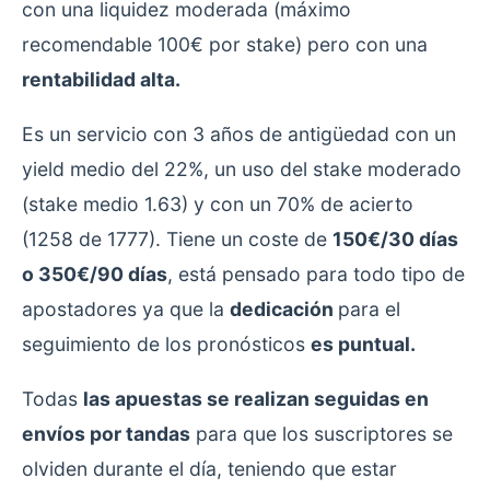
con una liquidez moderada (máximo
recomendable 100€ por stake) pero con una
rentabilidad alta.
Es un servicio con 3 años de antigüedad con un
yield medio del 22%, un uso del stake moderado
(stake medio 1.63) y con un 70% de acierto
(1258 de 1777). Tiene un coste de
150€/30 días
o 350€/90 días
, está pensado para todo tipo de
apostadores ya que la
dedicación
para el
seguimiento de los pronósticos
es puntual.
Todas
las apuestas se realizan seguidas en
envíos por tandas
para que los suscriptores se
olviden durante el día, teniendo que estar