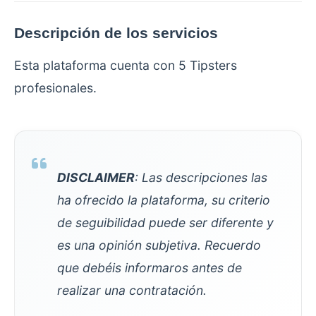
Descripción de los servicios
Esta plataforma cuenta con 5 Tipsters
profesionales.
DISCLAIMER
: Las descripciones las
ha ofrecido la plataforma, su criterio
de seguibilidad puede ser diferente y
es una opinión subjetiva. Recuerdo
que debéis informaros antes de
realizar una contratación.