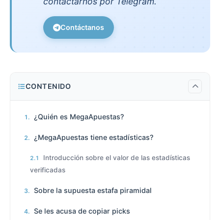
contactarnos por Telegram.
Contáctanos
CONTENIDO
¿Quién es MegaApuestas?
1.
¿MegaApuestas tiene estadísticas?
2.
Introducción sobre el valor de las estadísticas
2.1
verificadas
Sobre la supuesta estafa piramidal
3.
Se les acusa de copiar picks
4.