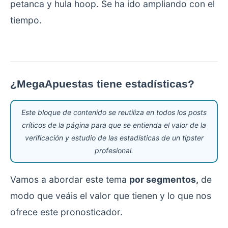
petanca y hula hoop. Se ha ido ampliando con el
tiempo.
¿MegaApuestas tiene estadísticas?
Este bloque de contenido se reutiliza en todos los posts
críticos de la página para que se entienda el valor de la
verificación y estudio de las estadísticas de un tipster
profesional.
Vamos a abordar este tema
por segmentos,
de
modo que veáis el valor que tienen y lo que nos
ofrece este pronosticador.