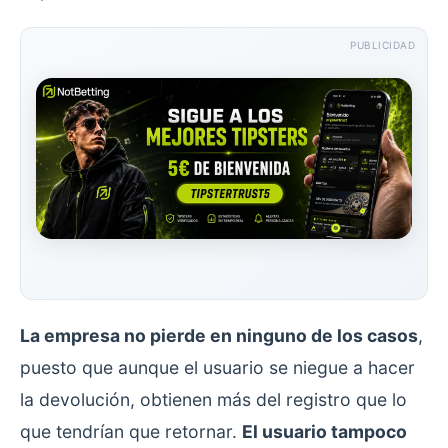
PUBLICIDAD
La empresa no pierde en ninguno de los casos
,
puesto que aunque el usuario se niegue a hacer
la devolución, obtienen más del registro que lo
que tendrían que retornar.
El usuario tampoco