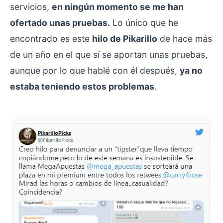
servicios,
en ningún momento se me han
ofertado unas pruebas.
Lo único que he
encontrado es este
hilo de Pikarillo
de hace más
de un año en el que sí se aportan unas pruebas,
aunque por lo que hablé con él después,
ya no
estaba teniendo estos problemas
.