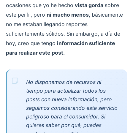
ocasiones que yo he hecho
vista gorda
sobre
este perfil, pero
ni mucho menos
, básicamente
no me estaban llegando reportes
suficientemente sólidos. Sin embargo, a día de
hoy, creo que tengo
información suficiente
para realizar este post.
No disponemos de recursos ni
tiempo para actualizar todos los
posts con nueva información, pero
seguimos considerando este servicio
peligroso para el consumidor. Si
quieres saber por qué, puedes