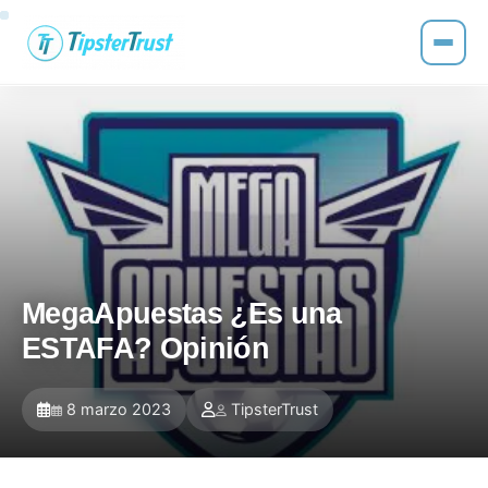
Saltar
al
contenido
MegaApuestas ¿Es una
ESTAFA? Opinión
8 marzo 2023
TipsterTrust