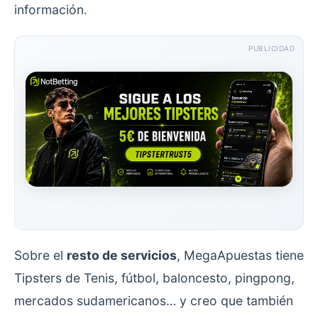
información.
PUBLICIDAD
Sobre el
resto de servicios
, MegaApuestas tiene
Tipsters de Tenis, fútbol, baloncesto, pingpong,
mercados sudamericanos… y creo que también