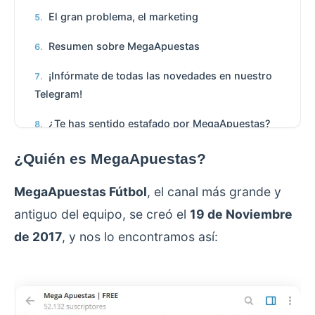
El gran problema, el marketing
5.
Resumen sobre MegaApuestas
6.
¡Infórmate de todas las novedades en nuestro
7.
Telegram!
¿Te has sentido estafado por MegaApuestas?
8.
¿Quieres compartir tu experiencia?
¿Quién es MegaApuestas?
MegaApuestas Fútbol
, el canal más grande y
antiguo del equipo, se creó el
19 de Noviembre
de 2017
, y nos lo encontramos así: