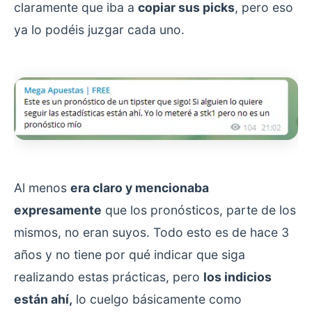
claramente que iba a
copiar sus picks
, pero eso
ya lo podéis juzgar cada uno.
Al menos
era claro y mencionaba
expresamente
que los pronósticos, parte de los
mismos, no eran suyos. Todo esto es de hace 3
años y no tiene por qué indicar que siga
realizando estas prácticas, pero
los indicios
están ahí,
lo cuelgo básicamente como