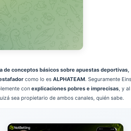
a de conceptos básicos sobre apuestas deportivas,
estafador
como lo es
ALPHATEAM
. Seguramente Eins
blemente con
explicaciones pobres e imprecisas
, y a
quizá sea propietario de ambos canales, quién sabe.