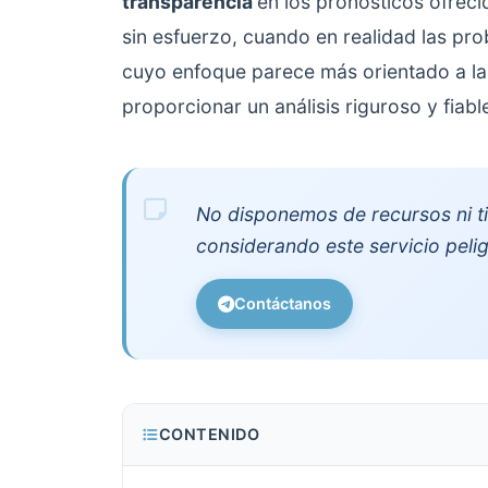
transparencia
en los pronósticos ofrec
sin esfuerzo, cuando en realidad las pro
cuyo enfoque parece más orientado a l
proporcionar un análisis riguroso y fiab
No disponemos de recursos ni t
considerando este servicio peli
Contáctanos
CONTENIDO