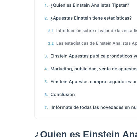
¿Quien es Einstein Analistas Tipster?
1.
¿Apuestas Einstein tiene estadísticas?
2.
Introducción sobre el valor de las estadí
2.1
Las estadísticas de Einstein Analistas A
2.2
Einstein Apuestas publica pronósticos y
3.
Marketing, publicidad, venta de apuestas 
4.
Einstein Apuestas compra seguidores p
5.
Conclusión
6.
¡Infórmate de todas las novedades en nu
7.
¿Quien es Einstein Ana