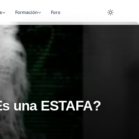
s
Formación
Foro
¿Es una ESTAFA?