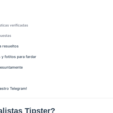
sticas verificadas
puestas
a resueltos
y fotitos para fardar
resuntamente
estro Telegram!
listas Tipster?