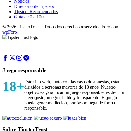
Noticias
Directorio de Tipsters
Tipsters Recomendados
Guía de 0 a 100
© 2026 TipsterTrust – Todos los derechos reservados
Foro con
wpForo
Siguenos en nuestras redes sociales:
Juego responsable
18+
Este sitio web, junto con las casas de apuestas, estan
dirigidos a personas mayores de 18 anos. Nuestro
objetivo es garantizar un juego responsable, es decir, un
juego justo, integro, fiable y transparente. El juego
puede generar adiccion, por favor juega de forma
responsable.
Sobre TipsterTrust