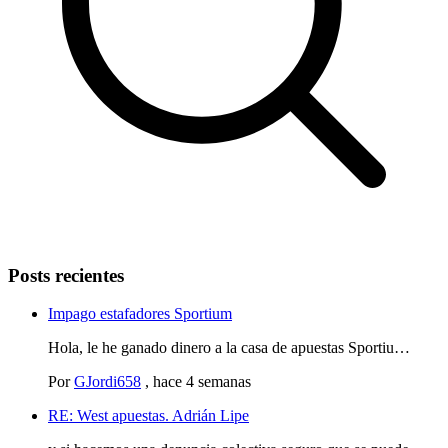
Posts recientes
Impago estafadores Sportium
Hola, le he ganado dinero a la casa de apuestas Sportiu…
Por
GJordi658
,
hace 4 semanas
RE: West apuestas. Adrián Lipe