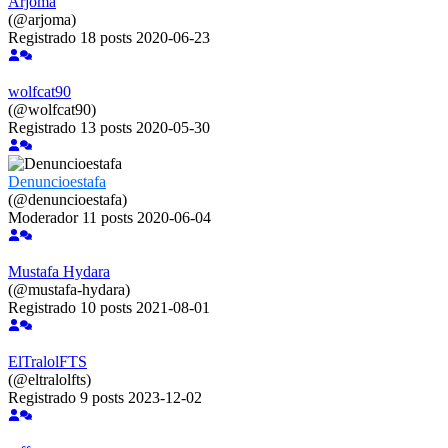
Arjoma
(@arjoma)
Registrado
18 posts
2020-06-23
wolfcat90
(@wolfcat90)
Registrado
13 posts
2020-05-30
Denuncioestafa
(@denuncioestafa)
Moderador
11 posts
2020-06-04
Mustafa Hydara
(@mustafa-hydara)
Registrado
10 posts
2021-08-01
ElTralolFTS
(@eltralolfts)
Registrado
9 posts
2023-12-02