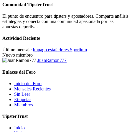
Comunidad TipsterTrust
El punto de encuentro para tipsters y apostadores. Comparte análisis,
estrategias y conecta con una comunidad apasionada por las
apuestas deportivas.
Actividad Reciente
Último mensaje
Impago estafadores Sportium
Nuevo miembro
JuanRamon777
Enlaces del Foro
Inicio del Foro
Mensajes Recientes
Sin Leer
Etiquetas
Miembros
TipsterTrust
Inicio