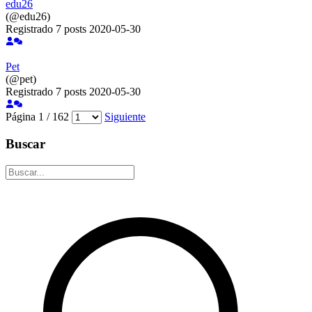
edu26
(@edu26)
Registrado
7 posts
2020-05-30
Pet
(@pet)
Registrado
7 posts
2020-05-30
Página 1 / 162
Siguiente
Buscar