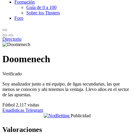
Formación
Guía de 0 a 100
Sobre los Tipsters
Foro
Directorio
Doomenech
Verificado
Soy analizador junto a mi equipo, de ligas secundarias, las que
menos se conocen y ahi tenemos la ventaja. Llevo años en el sector
de las apuestas.
Fútbol
2,117 visitas
Estadísticas
Telegram
Publicidad
Valoraciones