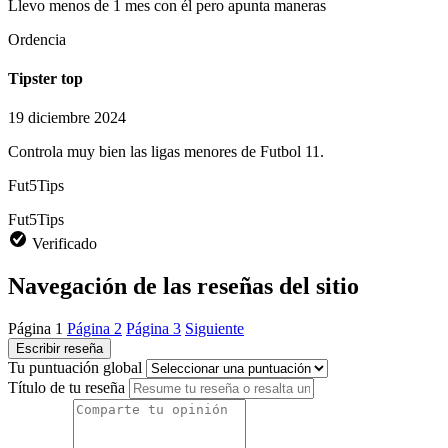
Llevo menos de 1 mes con él pero apunta maneras
Ordencia
Tipster top
19 diciembre 2024
Controla muy bien las ligas menores de Futbol 11.
Fut5Tips
Fut5Tips
Verificado
Navegación de las reseñas del sitio
Página
1
Página
2
Página
3
Siguiente
Escribir reseña
Tu puntuación global
Título de tu reseña