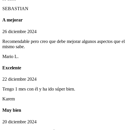
SEBASTIAN
A mejorar
26 diciembre 2024
Recomendable pero creo que debe mejorar algunos aspectos que el
mismo sabe.
Mario L.
Excelente
22 diciembre 2024
Tengo 1 mes con él y ha ido súper bien.
Karem
Muy bien
20 diciembre 2024