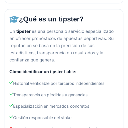
¿Qué es un tipster?
Un
tipster
es una persona o servicio especializado
en ofrecer pronósticos de apuestas deportivas. Su
reputación se basa en la precisión de sus
estadísticas, transparencia en resultados y la
confianza que genera.
Cómo identificar un tipster fiable:
Historial verificable por terceros independientes
Transparencia en pérdidas y ganancias
Especialización en mercados concretos
Gestión responsable del stake