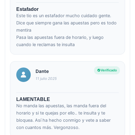
Estafador
Este tio es un estafador mucho cuidado gente.
Dice que siempre gana las apuestas pero es todo
mentira
Pasa las apuestas fuera de horario, y luego
cuando le reclamas te insulta
Verificado
Dante
11 julio 2025
LAMENTABLE
No manda las apuestas, las manda fuera del
horario y si te quejas por ello.. te insulta y te
bloquea. Así ha hecho conmigo y vete a saber
con cuantos más. Vergonzoso.