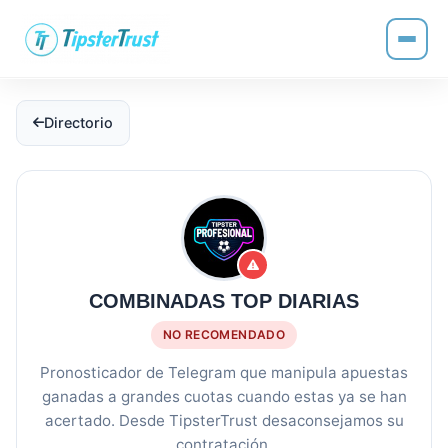
Directorio
COMBINADAS TOP DIARIAS
NO RECOMENDADO
Pronosticador de Telegram que manipula apuestas
ganadas a grandes cuotas cuando estas ya se han
acertado. Desde TipsterTrust desaconsejamos su
contratación.